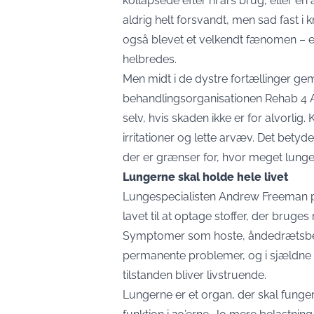
kollapsede efter ni års brug, eller en
aldrig helt forsvandt, men sad fast i
også blevet et velkendt fænomen – e
helbredes.
Men midt i de dystre fortællinger gem
behandlingsorganisationen Rehab 4 Ad
selv, hvis skaden ikke er for alvorli
irritationer og lette arvæv. Det bety
der er grænser for, hvor meget lung
Lungerne skal holde hele livet
Lungespecialisten Andrew Freeman på
lavet til at optage stoffer, der bruges r
Symptomer som hoste, åndedrætsbesv
permanente problemer, og i sjældne ti
tilstanden bliver livstruende.
Lungerne er et organ, der skal funge