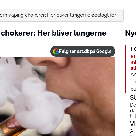
om vaping chokerer: Her bliver lungerne ødelagt for...
 chokerer: Her bliver lungerne
Nye
F
Følg senest.dk på Google
Et
mi
al
Am
om
pl
S
De
da
ti
V
AI