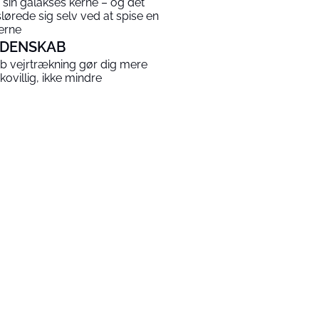
a sin galakses kerne – og det
slørede sig selv ved at spise en
jerne
IDENSKAB
b vejrtrækning gør dig mere
ikovillig, ikke mindre