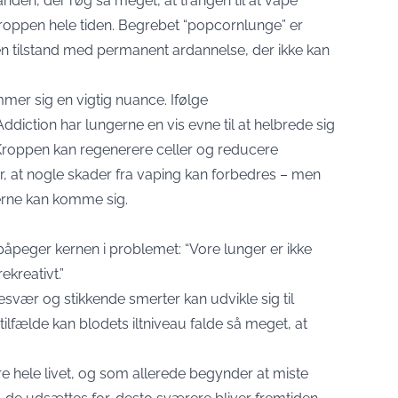
 anden, der røg så meget, at trangen til at vape
 kroppen hele tiden. Begrebet “popcornlunge” er
n tilstand med permanent ardannelse, der ikke kan
mer sig en vigtig nuance. Ifølge
diction har lungerne en vis evne til at helbrede sig
g. Kroppen kan regenerere celler og reducere
der, at nogle skader fra vaping kan forbedres – men
erne kan komme sig.
peger kernen i problemet: “Vore lunger er ikke
ekreativt.”
ær og stikkende smerter kan udvikle sig til
lfælde kan blodets iltniveau falde så meget, at
re hele livet, og som allerede begynder at miste