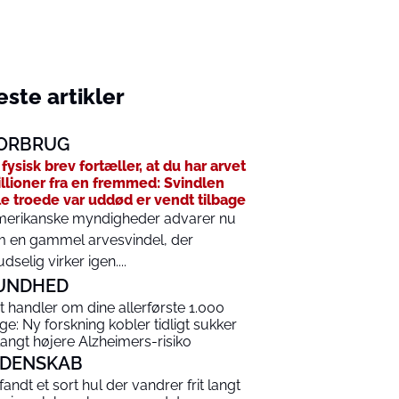
ste artikler
ORBRUG
 fysisk brev fortæller, at du har arvet
llioner fra en fremmed: Svindlen
le troede var uddød er vendt tilbage
erikanske myndigheder advarer nu
 en gammel arvesvindel, der
udselig virker igen....
UNDHED
t handler om dine allerførste 1.000
ge: Ny forskning kobler tidligt sukker
l langt højere Alzheimers-risiko
IDENSKAB
 fandt et sort hul der vandrer frit langt