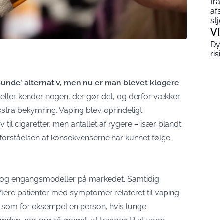
fr
af
st
V
Dy
ris
sunde’ alternativ, men nu er man blevet klogere
eller kender nogen, der gør det, og derfor vækker
stra bekymring. Vaping blev oprindeligt
til cigaretter, men antallet af rygere – især blandt
d forståelsen af konsekvenserne har kunnet følge
ge og engangsmodeller på markedet. Samtidig
flere patienter med symptomer relateret til vaping.
, som for eksempel en person, hvis lunge