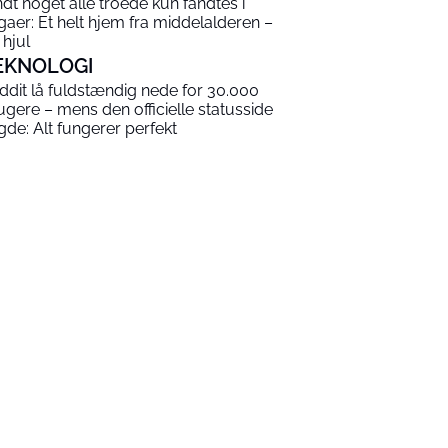
ndt noget alle troede kun fandtes i
gaer: Et helt hjem fra middelalderen –
 hjul
EKNOLOGI
ddit lå fuldstændig nede for 30.000
ugere – mens den officielle statusside
gde: Alt fungerer perfekt