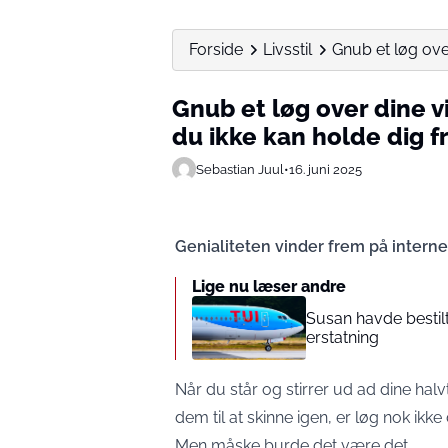
Forside
Livsstil
Gnub et løg over 
Gnub et løg over dine vi
du ikke kan holde dig f
Sebastian Juul
•
16. juni 2025
Genialiteten vinder frem på interne
Lige nu læser andre
Susan havde bestil
erstatning
Når du står og stirrer ud ad dine hal
dem til at skinne igen, er løg nok ikke 
Men måske burde det være det.