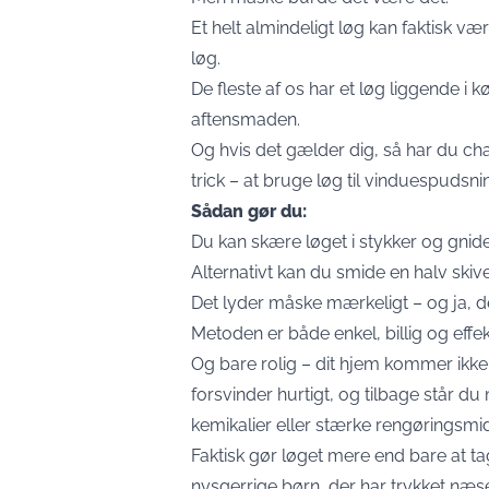
Et helt almindeligt løg kan faktisk være
løg.
De fleste af os har et løg liggende i 
aftensmaden.
Og hvis det gælder dig, så har du cha
trick – at bruge løg til vinduespudsni
Sådan gør du:
Du kan skære løget i stykker og gnide
Alternativt kan du smide en halv skiv
Det lyder måske mærkeligt – og ja, de
Metoden er både enkel, billig og effekti
Og bare rolig – dit hjem kommer ikke 
forsvinder hurtigt, og tilbage står d
kemikalier eller stærke rengøringsmid
Faktisk gør løget mere end bare at tag
nysgerrige børn, der har trykket næ