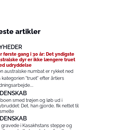
ste artikler
YHEDER
r første gang i 30 år: Det yndigste
stralske dyr er ikke længere truet
ed udryddelse
n australske numbat er rykket ned
a kategorien "truet" efter årtiers
dningsarbejde....
IDENSKAB
boen smed trøjen og løb ud i
ybruddet: Det, han gjorde, fik nettet til
 smelte
IDENSKAB
 gravede i Kasakhstans steppe og