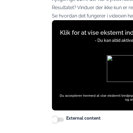
Resultatet? Vinduer der ikke kun er 
Se hvordan det fungerer i videoen he
Display
Klik for at vise eksternt i
content
from
- Du kan altid aktiv
iFrames
except
Google
Ads
Du accepterer hermed at vise eksternt tredjep
og an
External content