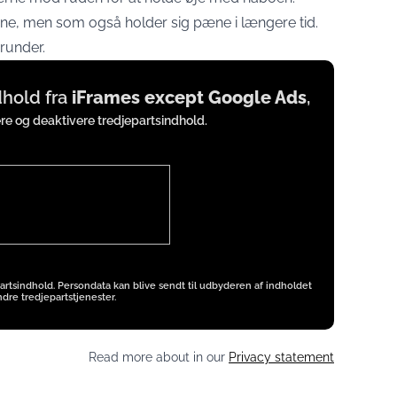
rene, men som også holder sig pæne i længere tid.
runder.
ndhold fra
iFrames except Google Ads
,
ere og deaktivere tredjepartsindhold.
artsindhold. Persondata kan blive sendt til udbyderen af indholdet
dre tredjepartstjenester.
Read more about in our
Privacy statement