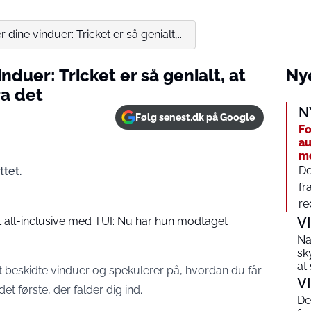
dine vinduer: Tricket er så genialt,...
nduer: Tricket er så genialt, at
Nye
ra det
N
Følg senest.dk på Google
Fo
au
m
De
ttet.
fr
re
t all-inclusive med TUI: Nu har hun modtaget
V
Na
sk
at
vt beskidte vinduer og spekulerer på, hvordan du får
V
det første, der falder dig ind.
De