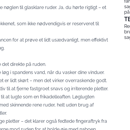
fa
sa
 nøglen til glasklare ruder. Ja, du hørte rigtigt – et
på
T
køkkenet, som ikke nødvendigvis er reserveret til
Re
br
sa
ncen for at prøve et lidt usædvanligt, men effektivt
ng.
 det direkte på ruden.
e løg i spandens vand, når du vasker dine vinduer.
t er lidt skørt – men det virker overraskende godt.
v til at fjerne fastgroet snavs og irriterende pletter.
til at lugte som en frikadelleaften. Løglugten
u med skinnende rene ruder, helt uden brug af
ler.
e pletter – det klarer også fedtede fingeraftryk fra
serne mod ruden for at holde øje med naboen.