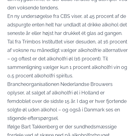
den voksende tendens.
En ny undersøgelse fra CBS viser, at 45 procent af de
adspurgte enten helt har undladt at drikke alkohol det
seneste år eller højst har drukket ét glas ad gangen.
Tal fra Trimbos Instituttet viser desuden, at 16 procent
af voksne nu månedligt vælger alkoholfrie alternativer
– og oftest er det alkoholfri øl (16 procent). Til
sammenligning vælger kun 1 procent alkoholfri vin og
0,5 procent alkoholfri spiritus.
Brancheorganisationen Nederlandse Brouwers
oplyser, at salget af alkoholfri øl i Holland er
femdoblet over de sidste 15 år. I dag er hver fjortende
solgte øl uden alkohol – og også i Danmark ses en
stigende efterspørgsel.
Ifølge Bart Takkenberg er der sundhedsmæssige
fordele ved at skære ned på alkoholforbruget.