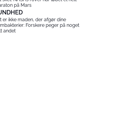
raton på Mars
UNDHED
t er ikke maden, der afgør dine
rmbakterier: Forskere peger på noget
lt andet