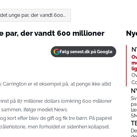
 det unge par, der vandt 600...
e par, der vandt 600 millioner
Nye
N
Følg senest.dk på Google
Ov
mo
li
Ov
Co
arrington er et eksempel på, at penge ikke altid
N
Sv
inst på 87 millioner dollars (omkring 600 millioner
pa
re sammen, ifølge mediet
News
.
læ
SM
g kort efter blev de gift og fik tre børn. På papiret
T
ålehistorie, men forholdet er sidenhen kollapset.
De
de