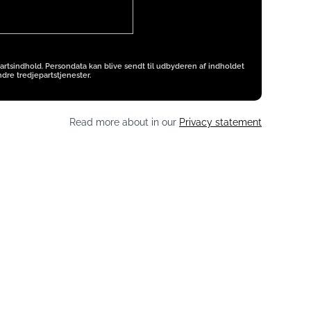
artsindhold. Persondata kan blive sendt til udbyderen af indholdet
dre tredjepartstjenester.
Read more about in our
Privacy statement