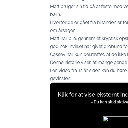
Matt bruger sin tid på at feste med 
børn.
Hvorfor de er gået fra hinanden er f
om årsagen.
Matt har bl.a. gennem et kryptisk opsl
god nok, hvilket har givet grobund for
Cassey har kun bekræftet, at de ikk
Denne historie viser, at mange penge ik
I en video fra 12 år siden kan du hø
gevinsten.
Display
Klik for at vise eksternt i
content
from
- Du kan altid aktiv
iFrames
except
Google