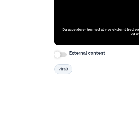
Ads
Du accepterer hermed at vise eksternt tredjep
og an
External content
Viralt