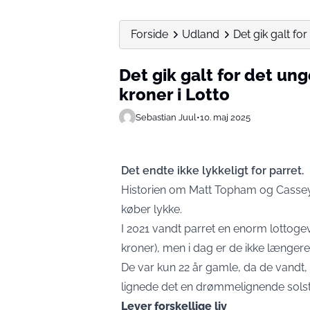
Forside
Udland
Det gik galt for
Det gik galt for det ung
kroner i Lotto
Sebastian Juul
•
10. maj 2025
Det endte ikke lykkeligt for parret.
Historien om Matt Topham og Cassey C
køber lykke.
I 2021 vandt parret en enorm lottogev
kroner), men i dag er de ikke længe
De var kun 22 år gamle, da de vandt, o
lignede det en drømmelignende solstr
Lever forskellige liv