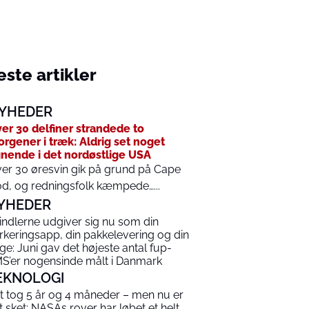
ste artikler
YHEDER
er 30 delfiner strandede to
rgener i træk: Aldrig set noget
gnende i det nordøstlige USA
er 30 øresvin gik på grund på Cape
d, og redningsfolk kæmpede…...
YHEDER
indlerne udgiver sig nu som din
rkeringsapp, din pakkelevering og din
ge: Juni gav det højeste antal fup-
S’er nogensinde målt i Danmark
EKNOLOGI
t tog 5 år og 4 måneder – men nu er
t sket: NASAs rover har løbet et helt