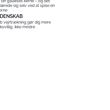
a sin galakses kerne – og det
slørede sig selv ved at spise en
jerne
IDENSKAB
b vejrtrækning gør dig mere
ikovillig, ikke mindre