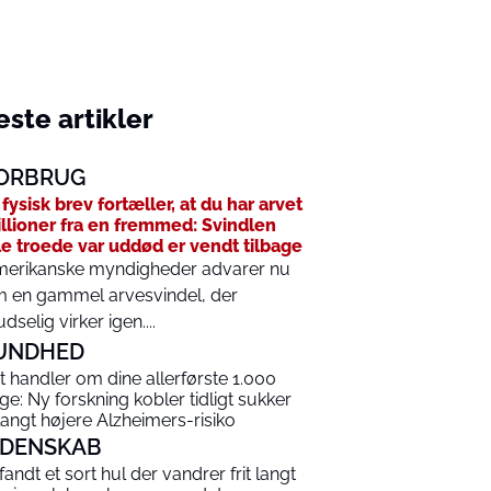
ste artikler
ORBRUG
 fysisk brev fortæller, at du har arvet
llioner fra en fremmed: Svindlen
le troede var uddød er vendt tilbage
erikanske myndigheder advarer nu
 en gammel arvesvindel, der
udselig virker igen....
UNDHED
t handler om dine allerførste 1.000
ge: Ny forskning kobler tidligt sukker
l langt højere Alzheimers-risiko
IDENSKAB
 fandt et sort hul der vandrer frit langt