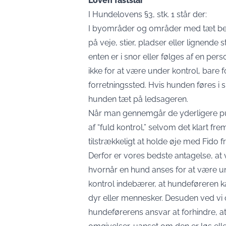
Loven fastslår
I Hundelovens §3, stk. 1 står der:
I byområder og områder med tæt beb
på veje, stier, pladser eller lignende 
enten er i snor eller følges af en pe
ikke for at være under kontrol, bare f
forretningssted. Hvis hunden føres i sn
hunden tæt på ledsageren.
Når man gennemgår de yderligere punkt
af “fuld kontrol,” selvom det klart fr
tilstrækkeligt at holde øje med Fido f
Derfor er vores bedste antagelse, at vi
hvornår en hund anses for at være und
kontrol indebærer, at hundeføreren 
dyr eller mennesker. Desuden ved vi og
hundeførerens ansvar at forhindre, a