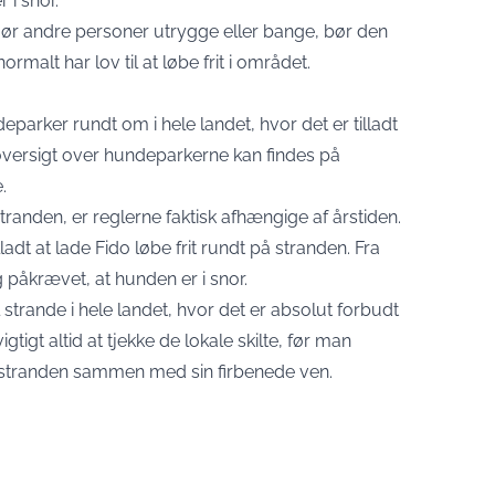
 i snor.
r andre personer utrygge eller bange, bør den
rmalt har lov til at løbe frit i området.
arker rundt om i hele landet, hvor det er tilladt
 oversigt over hundeparkerne kan findes på
.
anden, er reglerne faktisk afhængige af årstiden.
ladt at lade Fido løbe frit rundt på stranden. Fra
 påkrævet, at hunden er i snor.
 strande i hele landet, hvor det er absolut forbudt
tigt altid at tjekke de lokale skilte, før man
til stranden sammen med sin firbenede ven.