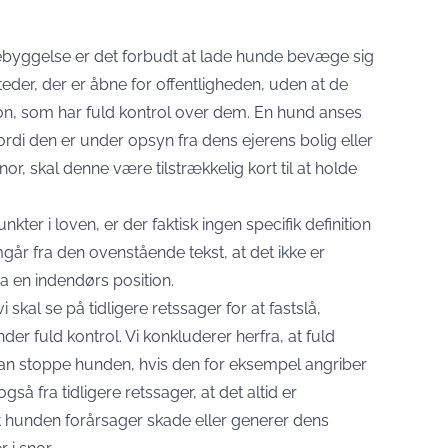
yggelse er det forbudt at lade hunde bevæge sig
steder, der er åbne for offentligheden, uden at de
rson, som har fuld kontrol over dem. En hund anses
ordi den er under opsyn fra dens ejerens bolig eller
or, skal denne være tilstrækkelig kort til at holde
er i loven, er der faktisk ingen specifik definition
emgår fra den ovenstående tekst, at det ikke er
ra en indendørs position.
 skal se på tidligere retssager for at fastslå,
er fuld kontrol. Vi konkluderer herfra, at fuld
kan stoppe hunden, hvis den for eksempel angriber
så fra tidligere retssager, at det altid er
t hunden forårsager skade eller generer dens