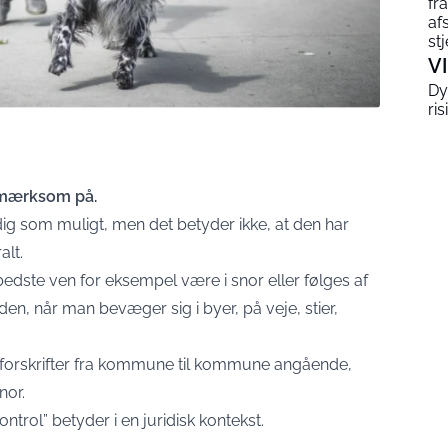
fr
af
st
V
Dy
ris
opmærksom på.
ig som muligt, men det betyder ikke, at den har
alt.
dste ven for eksempel være i snor eller følges af
n, når man bevæger sig i byer, på veje, stier,
e forskrifter fra kommune til kommune angående,
nor.
trol” betyder i en juridisk kontekst.