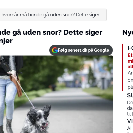
 hvornår må hunde gå uden snor? Dette siger...
de gå uden snor? Dette siger
Nye
njer
F
Følg senest.dk på Google
Et
mi
al
Am
om
pl
S
De
da
ti
V
AI