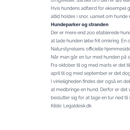
omgivelser, uanset om den er løs eller
Hvis hundens adfærd for eksempel gø
altid holdes i snor, uanset om hunde no
Hundeparker og stranden
Der er mere end 200 etablerede hundep
at lade hunden løbe frit omkring. En
Naturstyrelsens
officielle hjemmeside
Når man går en tur med hunden på str
Fra oktober til og med marts er det til
april til og med september er det dog
I virkeligheden findes der også en del
at medbringe en hund. Derfor er det vig
beslutter sig for at tage en tur ned 
Kilde:
Legaldesk.dk