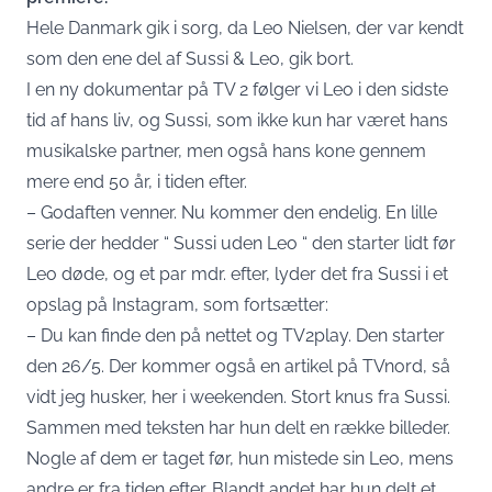
Hele Danmark gik i sorg, da Leo Nielsen, der var kendt
som den ene del af Sussi & Leo, gik bort.
I en ny dokumentar på TV 2 følger vi Leo i den sidste
tid af hans liv, og Sussi, som ikke kun har været hans
musikalske partner, men også hans kone gennem
mere end 50 år, i tiden efter.
– Godaften venner. Nu kommer den endelig. En lille
serie der hedder “ Sussi uden Leo “ den starter lidt før
Leo døde, og et par mdr. efter, lyder det fra Sussi i et
opslag på Instagram, som fortsætter:
– Du kan finde den på nettet og TV2play. Den starter
den 26/5. Der kommer også en artikel på TVnord, så
vidt jeg husker, her i weekenden. Stort knus fra Sussi.
Sammen med teksten har hun delt en række billeder.
Nogle af dem er taget før, hun mistede sin Leo, mens
andre er fra tiden efter. Blandt andet har hun delt et