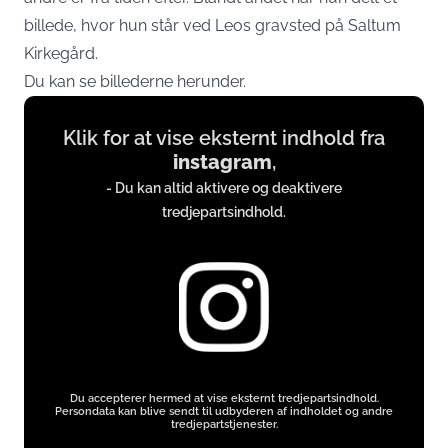
billede, hvor hun står ved Leos gravsted på Saltum
Kirkegård.
Du kan se billederne herunder.
Display
Klik for at vise eksternt indhold fra
content
instagram
,
from
- Du kan altid aktivere og deaktivere
instagram.com
tredjepartsindhold.
Du accepterer hermed at vise eksternt tredjepartsindhold.
Persondata kan blive sendt til udbyderen af indholdet og andre
tredjepartstjenester.