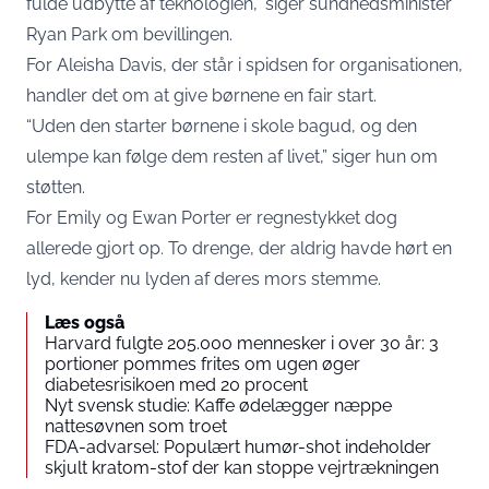
fulde udbytte af teknologien,”
siger sundhedsminister
Ryan Park
om bevillingen.
For Aleisha Davis, der står i spidsen for organisationen,
handler det om at give børnene en fair start.
“Uden den starter børnene i skole bagud, og den
ulempe kan følge dem resten af livet,” siger hun om
støtten.
For Emily og Ewan Porter er regnestykket dog
allerede gjort op. To drenge, der aldrig havde hørt en
lyd, kender nu lyden af deres mors stemme.
Læs også
Harvard fulgte 205.000 mennesker i over 30 år: 3
portioner pommes frites om ugen øger
diabetesrisikoen med 20 procent
Nyt svensk studie: Kaffe ødelægger næppe
nattesøvnen som troet
FDA-advarsel: Populært humør-shot indeholder
skjult kratom-stof der kan stoppe vejrtrækningen